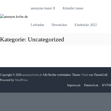
Z
u
anonyme kunst II
Künstler:innen
a
m
n
I
o
n
Leitfaden
Newsticker
Eindrücke 2022
n
h
a
y
Kategorie:
Uncategorized
l
m
t
.
s
k
p
v
r
f
i
m
n
Copyright © 2026
anonym.kvfm.de
Alle Rechte vorbehalten. Theme:
Flash
von ThemeGrill.
g
.
Powered by
WordPress
e
d
Impressum
Datenschutz
KVFM
n
e